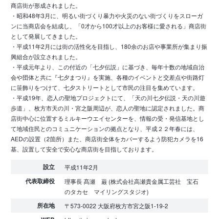
商店街が形成されました。
・昭和48年3月に、明るい街づくり暴力や火災のない街づくりをスローガ
ンに当商店会を結成し、「0才から100才以上のお客様に愛される」商店街
として発展してきました。
・平成11年2月には街の活性化を目指し、180余のお店や事業所が集まり振
興組合が設立されました。
・平成元年より、この付近の「七夕伝説」に基づき、毎年十数の地域自治
会や団体と共に『七夕まつり』を実施、各種のイベントと交差点や街路灯
に笹飾りをつけて、七夕ストリートとして市民の注目を集めています。
・平成19年、恋人の聖地プロジェクトにて、「天の川七夕伝説・天の川遊
歩道」、枚方市天の川・宮之阪周辺が、恋人の聖地に認定されました。商
店街中心に位置するミルキーウエイセンターを、情報の受・発信基地とし
て地域住民とのコミュニケーションの拠点となり、平成２２年春には、
AEDの設置（2箇所）また、商店街全体をカバーするよう防犯カメラを16
基、設置して安全で安心な商店街を目指しております。
設立
平成11年2月
代表取締役
理事長 髙瀬 巌 (株式会社高瀬貴金属工芸社 宝石
のタカセ マイリングスタジオ)
所在地
〒573-0022 大阪府枚方市宮之阪1-19-2