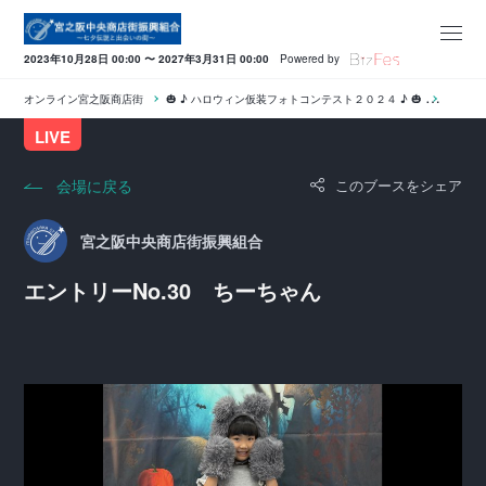
2023年10月28日 00:00 〜 2027年3月31日 00:00
Powered by
オンライン宮之阪商店街
🎃 ♪ ハロウィン仮装フォトコンテスト２０２４ ♪ 🎃
エントリ
LIVE
会場に戻る
このブースをシェア
宮之阪中央商店街振興組合
エントリーNo.30 ちーちゃん