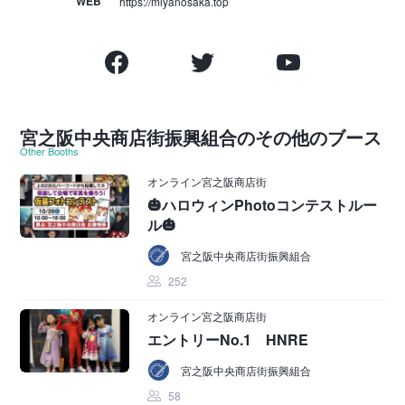
WEB
https://miyanosaka.top
宮之阪中央商店街振興組合のその他のブース
Other Booths
オンライン宮之阪商店街
🎃ハロウィンPhotoコンテストルー
ル🎃
宮之阪中央商店街振興組合
252
オンライン宮之阪商店街
エントリーNo.1 HNRE
宮之阪中央商店街振興組合
58