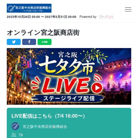
2023年10月28日 00:00 〜 2027年3月31日 00:00
Powered by
オンライン宮之阪商店街
LIVE配信はこちら（7/4 16:00〜）
宮之阪商店街七夕夕市2026
みや〜たんとあそぼう！宮之阪・七夕ゆ～いち☆か
LIVE配信はこちら（7/4 16:00〜）
宮之阪商店街七夕夕市2026
りもの競争（きょうそう）
宮之阪中央商店街振興組合
宮之阪中央商店街振興組合
宮之阪中央商店街振興組合
宮之阪中央商店街振興組合
宮之阪中央商店街振興組合
79
600
79
600