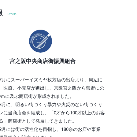
報
Profile
宮之阪中央商店街振興組合
年7月にスーパーイズミヤ枚方店の出店より、周辺に
、医療、小売店が進出し、京阪宮之阪から禁野にの
000ｍに及ぶ商店街が形成されました。
年3月に、明るい街づくり暴力や火災のない街づくり
ンに当商店会を結成し、「0才から100才以上のお客
る」商店街として発展してきました。
年2月には街の活性化を目指し、180余のお店や事業