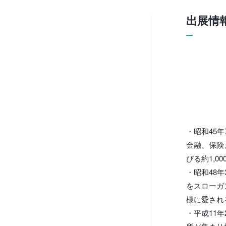
出展情
・昭和45
金融、保険
びる約1,
・昭和48
をスローガ
様に愛され
・平成11