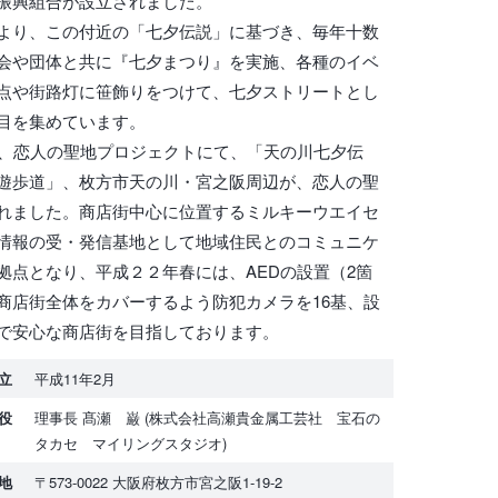
振興組合が設立されました。
より、この付近の「七夕伝説」に基づき、毎年十数
会や団体と共に『七夕まつり』を実施、各種のイベ
点や街路灯に笹飾りをつけて、七夕ストリートとし
目を集めています。
年、恋人の聖地プロジェクトにて、「天の川七夕伝
遊歩道」、枚方市天の川・宮之阪周辺が、恋人の聖
れました。商店街中心に位置するミルキーウエイセ
情報の受・発信基地として地域住民とのコミュニケ
拠点となり、平成２２年春には、AEDの設置（2箇
商店街全体をカバーするよう防犯カメラを16基、設
で安心な商店街を目指しております。
立
平成11年2月
役
理事長 髙瀬 巌 (株式会社高瀬貴金属工芸社 宝石の
タカセ マイリングスタジオ)
地
〒573-0022 大阪府枚方市宮之阪1-19-2