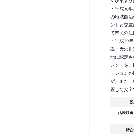
所が集まり
・平成元年
の地域自治
ントと交差
て市民の注
・平成19
説・天の川
地に認定さ
ンターを、
ーションの
所）また、
置して安全
設
代表取締
所在