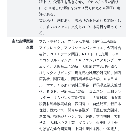
躍中で、受講生を飽きさせない‘テンポの良い語り
口’と‘卓越した理論’を分かり易く伝える名調子に定
評がある。
笑いあり、感動あり、涙ありの個性溢れる講師とし
て、多くのファンに支えられている毎日を送ってい
る。
主な指導実績
アストラゼネカ、赤ちゃん本舗、阿南商工会議所、
企業
アメフレック、アンリシャルパンティエ、今西総合
会計、ＮＴＴデータ関西、NTＴドコモ九州、ＳＭＢ
Ｃコンサルティング、ＡＧＣエンジニアリング、エ
ムケイ、大阪商工会議所、大阪府経営合理化協会、
オリックスリビング、鹿児島地域経済研究所、関西
広告社、関西電力、関西福祉科学大学、キャラメ
ル・ママ、くみあい飼料工場会、群馬県産業支援機
構、ＫＳＫ、甲府商工会議所、コムスン、三和シヤ
ッター、ＪＡバンク京都信連、ＪＲ東日本、滋賀電
設資材卸業協同組合、四国電力、自然総研、新日本
住設、西武バス、関青年会議所、千里丘観光開発、
造幣局、損保ジャパン、第一興商、大同機械、大和
学園、大和ハウス工業、ダスキン、但東町商工会、
ちばぎん総合研究所、中国生産性本部、中国電力、