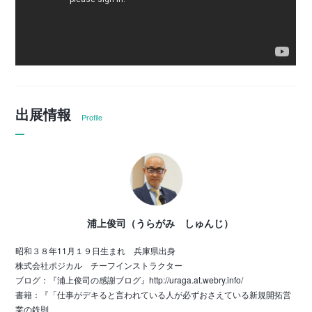
出展情報
Profile
浦上俊司（うらがみ しゅんじ）
昭和３８年11月１９日生まれ 兵庫県出身
株式会社ポジカル チーフインストラクター
ブログ：『浦上俊司の感謝ブログ』http://uraga.at.webry.info/
書籍：『「仕事がデキると言われている人が必ずおさえている新規開拓営
業の鉄則