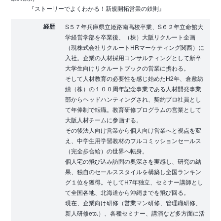
『ストーリーでよくわかる！新規開拓営業の鉄則』
経歴
S５７年兵庫県立姫路南高校卒業、S６２年立命館大
学経営学部を卒業後、（株）大阪リクルート企画
（現株式会社リクルートHRマーケティング関西）に
入社。企業の人材採用コンサルティングとして新卒
大学生向けリクルートブックの営業に携わる。
そして人材教育の必要性を感じ始めたH2年、倉敷紡
績（株）の１００周年記念事業である人材開発事業
部からヘッドハンティングされ、契約プロ社員とし
て年俸制で転職。教育研修プログラムの営業として
大阪人材チームに参画する。
その後法人向け営業から個人向け営業へと視点を変
え、中学生用学習教材のフルコミッションセールス
（完全歩合給）の世界へ転身。
個人宅の飛び込み訪問の奥深さを実感し、研究の結
果、独自のセールススタイルを構築し全国ランキン
グ１位を獲得。そしてH7年独立、セミナー講師とし
て全国各地、北海道から沖縄までを飛び回る。
現在、企業向け研修（営業マン研修、管理職研修、
新人研修etc.）、各種セミナー、講演など多方面に活