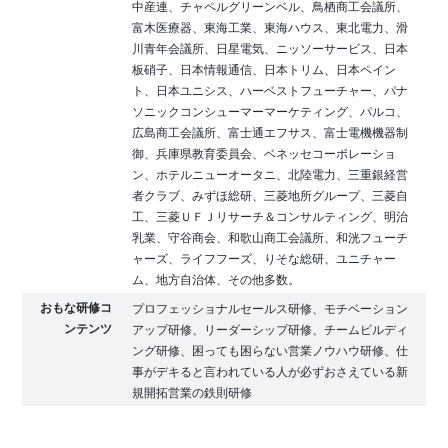
中産連、チャペルグリーンベル、鳥栖商工会議所、
富木医療器、東海工業、東海ハウス、東北電力、滑
川青年会議所、日星電気、ニッソーサービス、日本
板硝子、日本情報通信、日本トリム、日本ペイン
ト、日本ユニシス、ハーベストフューチャー、パナ
ソニックコンシューマーマーケティング、パルコ、
広島商工会議所、富士通エフサス、富士電機機器制
御、兵庫県教育委員会、ベネッセコーポレーショ
ン、ホテルニューオータニ、北陸電力、三重銀経営
者クラブ、みずほ総研、三菱地所グループ、三菱自
工、三菱ＵＦＪリサーチ＆コンサルティング、明治
乳業、守谷商会、和歌山商工会議所、和洸フューチ
ャーズ、ライフフーズ、りそな総研、ユニチャー
ム、地方自治体、その他多数。
おもな研修コ
プロフェッショナルセールス研修、モチベーション
ンテンツ
アップ研修、リーダーシップ研修、チームビルディ
ング研修、困っても困らない営業ノウハウ研修、仕
事がデキると言われている人が必ずおさえている新
規開拓営業の鉄則研修