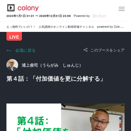
2024年1月1日 01:01 〜 2026年12月31日 23:59
Powered by
え
っ無料でいいの？！ 人気講師のオンライン動画研修チャンネル powered by Colony
LIVE
会場に戻る
このブースをシェア
浦上俊司（うらがみ しゅんじ）
第４話：「付加価値を更に分解する」