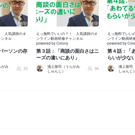
！ 人気講師のオ
えっ無料でいいの？！ 人気講師のオ
えっ無料でいい
ャンネル
ンライン動画研修チャンネル
ンライン動画研
powered by Colony
powered by Col
パーソンの存
第３話：「商談の面白さはニ
第４話：「
ーズの違いにあり」
らいが少な
らがみ
浦上俊司（うらがみ
浦上俊司
33
96
しゅんじ）
しゅんじ