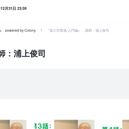
年12月31日 23:59
red by Colony
『真の営業魂 入門編』 講師：浦上俊司
師：浦上俊司