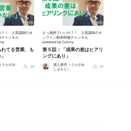
の？！ 人気講師のオ
えっ無料でいいの？！ 人気講師のオ
修チャンネル
ンライン動画研修チャンネル
ony
powered by Colony
あわてる営業、も
第５話：「成果の差はヒアリ
い」
ングにあり」
（うらがみ
浦上俊司（うらがみ
59
26
）
しゅんじ）