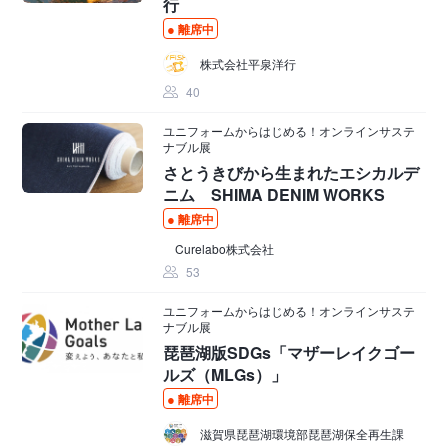
行
離席中
株式会社平泉洋行
40
ユニフォームからはじめる！オンラインサステ
ナブル展
さとうきびから生まれたエシカルデ
ニム SHIMA DENIM WORKS
離席中
Curelabo株式会社
53
ユニフォームからはじめる！オンラインサステ
ナブル展
琵琶湖版SDGs「マザーレイクゴー
ルズ（MLGs）」
離席中
滋賀県琵琶湖環境部琵琶湖保全再生課