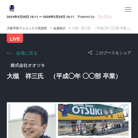
2024年4月29日 16:11 〜 2028年3月28日 16:11
Powered by
大阪学院フェニックス倶楽部
会員紹介
大槻 祥三氏 （平成◯年 ◯◯部 卒業）
LIVE
会場に戻る
このブースをシェア
株式会社オオツキ
大槻 祥三氏 （平成◯年 ◯◯部 卒業）